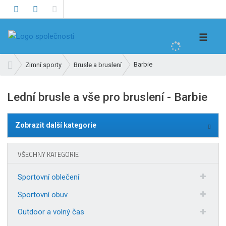
V
☰
y
h
Ú
Barbie
Zimní sporty
Brusle a bruslení
l
v
e
o
Lední brusle a vše pro bruslení - Barbie
d
d
n
a
í
t
Zobrazit další kategorie
s
t
r
VŠECHNY KATEGORIE
a
n
Sportovní oblečení
a
Sportovní obuv
Outdoor a volný čas