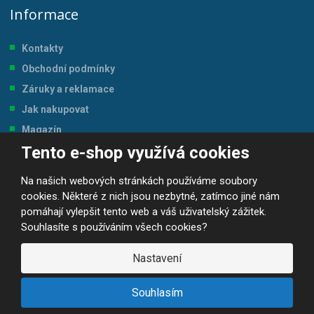
Informace
Kontakty
Obchodní podmínky
Záruky a reklamace
Jak nakupovat
Magazín
Tento e-shop využívá cookies
Tabulka velikostí
Na našich webových stránkách používáme soubory
cookies. Některé z nich jsou nezbytné, zatímco jiné nám
pomáhají vylepšit tento web a váš uživatelský zážitek.
Souhlasíte s používáním všech cookies?
© 2026, JP-SPORT.CZ SPORTOVNÍ POTŘEBY
Prohlášení o přístupnosti
|
Mapa stránek
|
|
GDPR
Nastavení
E
B
VYROBILA
R
Á
Souhlasím
N
A
.