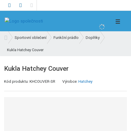
V
☰
y
h
Ú
Sportovní oblečení
Funkční prádlo
Doplňky
l
v
e
Kukla Hatchey Couver
o
d
d
n
a
Kukla Hatchey Couver
í
t
s
Kód produktu:
KHCOUVER-SR
Výrobce:
Hatchey
t
r
a
n
a