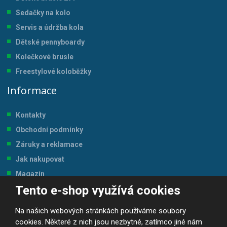
Sedačky na kolo
Servis a údržba kol
a
Dětské pennyboardy
Kolečkové brusle
Freestylové koloběžky
Informace
Kontakty
Obchodní podmínky
Záruky a reklamace
Jak nakupovat
Magazín
Tento e-shop využívá cookies
Tabulka velikostí
Na našich webových stránkách používáme soubory
cookies. Některé z nich jsou nezbytné, zatímco jiné nám