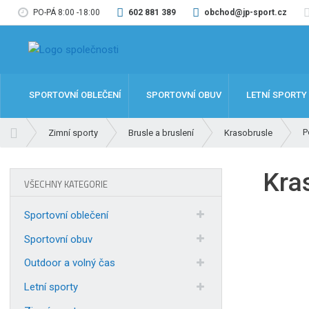
PO-PÁ 8:00 -18:00
602 881 389
obchod@jp-sport.cz
SPORTOVNÍ OBLEČENÍ
SPORTOVNÍ OBUV
LETNÍ SPORTY
Ú
P
Zimní sporty
Brusle a bruslení
Krasobrusle
v
o
Kra
d
VŠECHNY KATEGORIE
n
í
Sportovní oblečení
s
t
Sportovní obuv
r
Outdoor a volný čas
a
n
Letní sporty
a