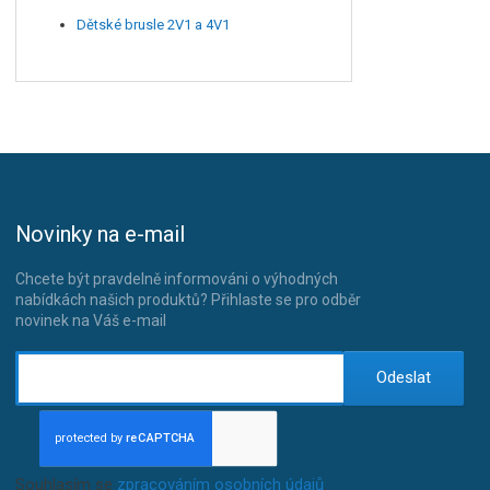
Dětské brusle 2V1 a 4V1
Novinky na e-mail
Chcete být pravdelně informováni o výhodných
nabídkách našich produktů? Přihlaste se pro odběr
novinek na Váš e-mail
Odeslat
Souhlasím se
zpracováním osobních údajů
.