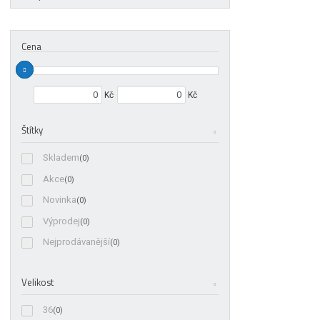
Cena
Min. hodnota
Max. hodnota
Kč
Kč
Štítky
Skladem
(0)
Akce
(0)
Novinka
(0)
Výprodej
(0)
Nejprodávanější
(0)
Velikost
36
(0)