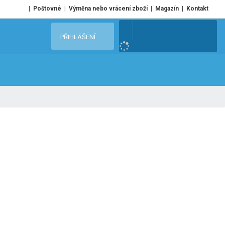
Poštovné
Výměna nebo vrácení zboží
Magazín
Kontakt
V
PŘIHLÁŠENÍ
y
h
l
e
d
a
t