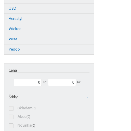
USD
Versatyl
Wicked
Wise
Yedoo
Cena
Min. hodnota
Max. hodnota
Kč
Kč
Štítky
Skladem
(0)
Akce
(0)
Novinka
(0)