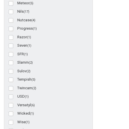
Meteor
(5)
Nils
(17)
Nutcase
(4)
Progress
(1)
Razor
(1)
Seven
(1)
SFR
(1)
Slamm
(2)
Sulov
(2)
Tempish
(5)
Twincam
(2)
USD
(1)
Versatyl
(6)
Wicked
(1)
Wise
(1)