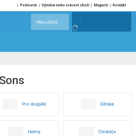
Poštovné
Výměna nebo vrácení zboží
Magazín
Kontakt
V
PŘIHLÁŠENÍ
y
h
l
e
d
a
t
 Sons
Pro dospělé
Dětské
Helmy
Chrániče