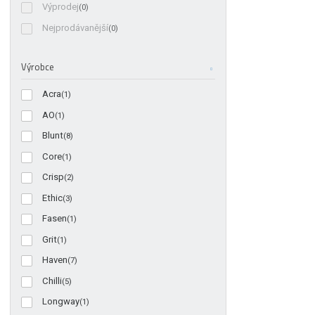
Výprodej
(0)
Nejprodávanější
(0)
Výrobce
Acra
(1)
AO
(1)
Blunt
(8)
Core
(1)
Crisp
(2)
Ethic
(3)
Fasen
(1)
Grit
(1)
Haven
(7)
Chilli
(5)
Longway
(1)