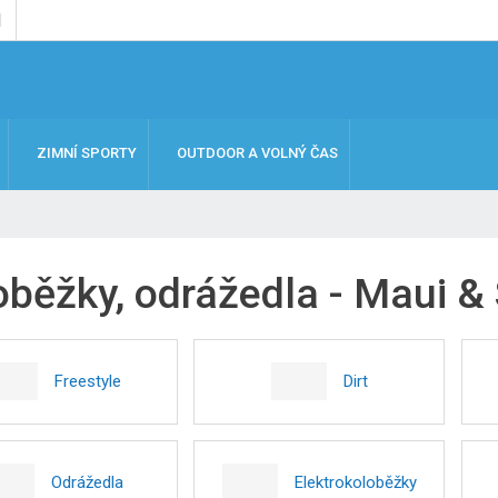
ZIMNÍ SPORTY
OUTDOOR A VOLNÝ ČAS
oběžky, odrážedla - Maui &
Freestyle
Dirt
Odrážedla
Elektrokoloběžky