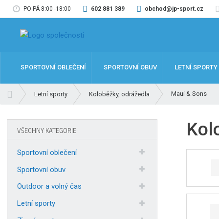
PO-PÁ 8:00 -18:00
602 881 389
obchod@jp-sport.cz
SPORTOVNÍ OBLEČENÍ
SPORTOVNÍ OBUV
LETNÍ SPORTY
Ú
Maui & Sons
Letní sporty
Koloběžky, odrážedla
v
o
Kol
d
VŠECHNY KATEGORIE
n
í
Sportovní oblečení
s
t
Sportovní obuv
r
Outdoor a volný čas
a
n
Letní sporty
a