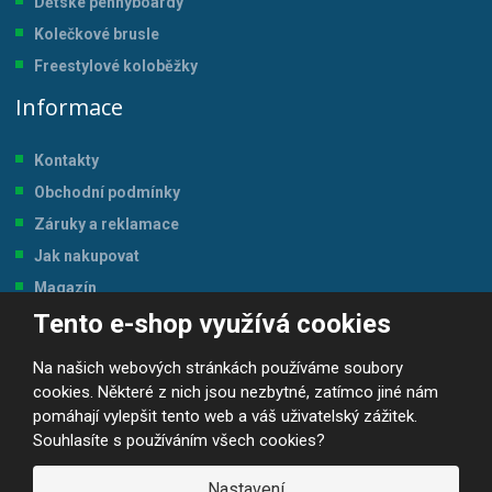
Dětské pennyboardy
Kolečkové brusle
Freestylové koloběžky
Informace
Kontakty
Obchodní podmínky
Záruky a reklamace
Jak nakupovat
Magazín
Tento e-shop využívá cookies
Tabulka velikostí
Na našich webových stránkách používáme soubory
cookies. Některé z nich jsou nezbytné, zatímco jiné nám
pomáhají vylepšit tento web a váš uživatelský zážitek.
Souhlasíte s používáním všech cookies?
© 2026, JP-SPORT.CZ SPORTOVNÍ POTŘEBY
Prohlášení o přístupnosti
|
Mapa stránek
|
|
GDPR
Nastavení