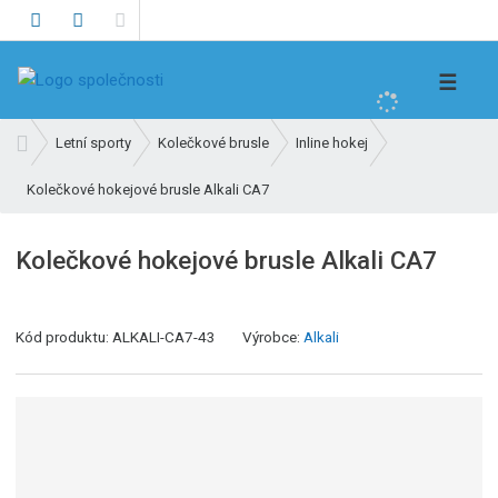
V
☰
y
h
Ú
Letní sporty
Kolečkové brusle
Inline hokej
l
v
e
Kolečkové hokejové brusle Alkali CA7
o
d
d
n
a
Kolečkové hokejové brusle Alkali CA7
í
t
s
t
Kód produktu:
ALKALI-CA7-43
Výrobce:
Alkali
r
a
n
a