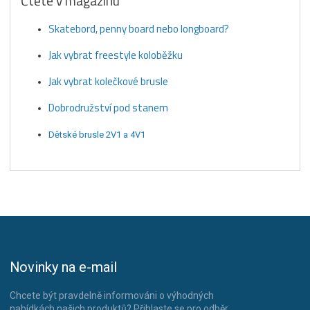
Čtěte v magazínu
Skatebord, penny board nebo longboard?
Jak vybrat freestyle koloběžku
Jak vybrat kolečkové brusle
Dobrodružství pod stanem
Dětské brusle 2V1 a 4V1
Novinky na e-mail
Chcete být pravdelně informováni o výhodných
nabídkách našich produktů? Přihlaste se pro odběr