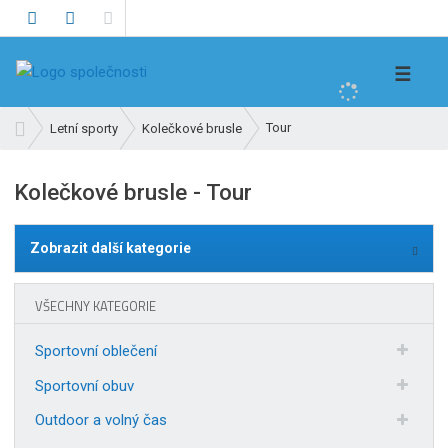
V
☰
y
h
Ú
Tour
Letní sporty
Kolečkové brusle
l
v
e
o
Kolečkové brusle - Tour
d
d
n
a
í
t
Zobrazit další kategorie
s
t
r
VŠECHNY KATEGORIE
a
n
Sportovní oblečení
a
Sportovní obuv
Outdoor a volný čas