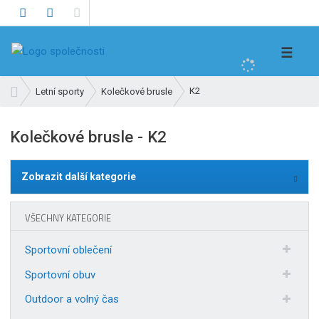
V
☰
y
h
Ú
K2
Letní sporty
Kolečkové brusle
l
v
e
o
Kolečkové brusle - K2
d
d
n
a
í
t
Zobrazit další kategorie
s
t
r
VŠECHNY KATEGORIE
a
n
Sportovní oblečení
a
Sportovní obuv
Outdoor a volný čas