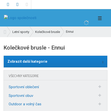
V
☰
y
h
Ú
Ennui
Letní sporty
Kolečkové brusle
l
v
e
o
Kolečkové brusle - Ennui
d
d
n
a
í
t
Zobrazit další kategorie
s
t
r
VŠECHNY KATEGORIE
a
n
Sportovní oblečení
a
Sportovní obuv
Outdoor a volný čas