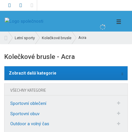
V
☰
y
h
Ú
Acra
Letní sporty
Kolečkové brusle
l
v
e
o
Kolečkové brusle - Acra
d
d
n
a
í
t
Zobrazit další kategorie
s
t
r
VŠECHNY KATEGORIE
a
n
Sportovní oblečení
a
Sportovní obuv
Outdoor a volný čas