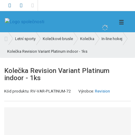
V
☰
y
h
Ú
Letní sporty
Kolečkové brusle
Kolečka
In-line hokej
l
v
e
Kolečka Revision Variant Platinum indoor - 1ks
o
d
d
n
a
Kolečka Revision Variant Platinum
í
t
indoor - 1ks
s
t
Kód produktu:
RV-VAR-PLATINUM-72
Výrobce:
Revision
r
a
n
a