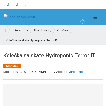
V
☰
y
h
Ú
Letní sporty
Skateboardy
Kolečka
l
v
e
Kolečka na skate Hydroponic Terror IT
o
d
d
n
a
Kolečka na skate Hydroponic Terror IT
í
t
s
NOVINKA
t
K
Kód produktu:
S0206/52MM/IT
Výrobce:
Hydroponic
r
ó
a
d
n
v
a
ý
r
o