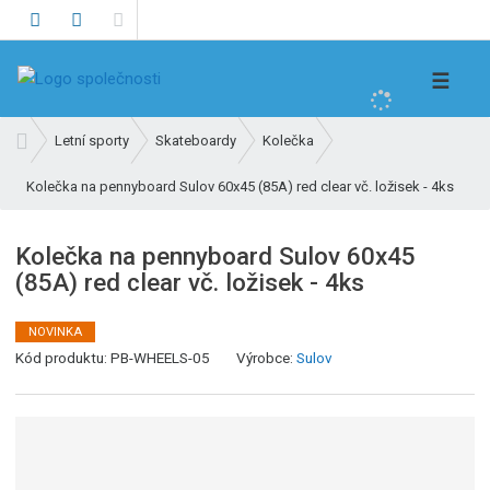
V
☰
y
h
Ú
Letní sporty
Skateboardy
Kolečka
l
v
e
Kolečka na pennyboard Sulov 60x45 (85A) red clear vč. ložisek - 4ks
o
d
d
n
a
Kolečka na pennyboard Sulov 60x45
í
t
(85A) red clear vč. ložisek - 4ks
s
t
r
NOVINKA
K
a
Kód produktu:
PB-WHEELS-05
Výrobce:
Sulov
ó
n
d
a
v
ý
r