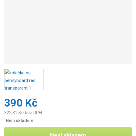
o
b
c
e
:
4
8
9
1
2
2
3
1
1
1
390 Kč
1
0
322,31 Kč bez DPH
1
Není skladem
Není skladem