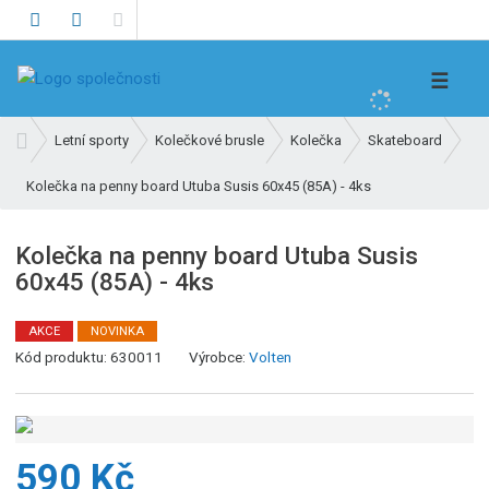
V
☰
y
h
Ú
Letní sporty
Kolečkové brusle
Kolečka
Skateboard
l
v
e
Kolečka na penny board Utuba Susis 60x45 (85A) - 4ks
o
d
d
n
a
Kolečka na penny board Utuba Susis
í
t
60x45 (85A) - 4ks
s
t
r
AKCE
NOVINKA
a
Kód produktu:
630011
Výrobce:
Volten
n
a
590 Kč