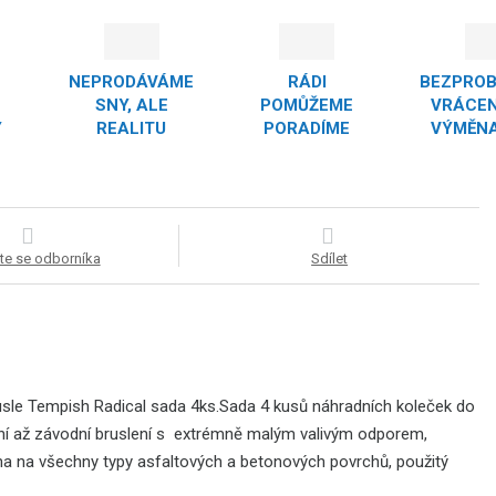
NEPRODÁVÁME
RÁDI
BEZPRO
SNY, ALE
POMŮŽEME
VRÁCEN
Y
REALITU
PORADÍME
VÝMĚNA
te se odborníka
Sdílet
usle Tempish Radical sada 4ks.Sada 4 kusů náhradních koleček do
ovní až závodní bruslení s extrémně malým valivým odporem,
ena na všechny typy asfaltových a betonových povrchů, použitý