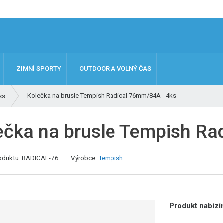
ZIMNÍ SPORTY
OUTDOOR A VOLNÝ ČAS
Kolečka na brusle Tempish Radical 76mm/84A - 4ks
ss
ečka na brusle Tempish Ra
oduktu:
RADICAL-76
Výrobce:
Tempish
Produkt nabízím