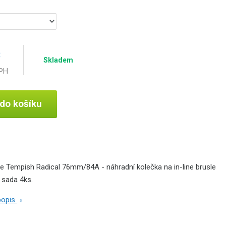
č
Skladem
DPH
 do košíku
le Tempish Radical 76mm/84A - náhradní kolečka na in-line brusle
 sada 4ks.
 popis