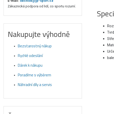
E-mail:
obchod@jp-sport.cz
Zákaznická podpora od lidí, co sportu rozumí.
Speci
Roz
Nakupujte výhodně
Tvr
Stře
Mat
Bezstarostný nákup
Urče
Rychlé odeslání
bale
Dárek k nákupu
Poradíme s výběrem
Náhradní díly a servis