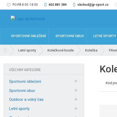
PO-PÁ 8:00 -18:00
602 881 389
obchod@jp-sport.cz
SPORTOVNÍ OBLEČENÍ
SPORTOVNÍ OBUV
LETNÍ SPORTY
Ú
Letní sporty
Kolečkové brusle
Kolečka
Fitne
v
o
Kol
d
VŠECHNY KATEGORIE
n
í
Sportovní oblečení
Kód pr
s
t
Sportovní obuv
r
Outdoor a volný čas
a
n
Letní sporty
a