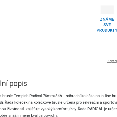
ZNÁME
SVÉ
PRODUKT
Zeptej
lní popis
a brusle Tempish Radical 76mm/84A - náhradní kolečka na in-line br
uslí. Řada koleček na kolečkové brusle určená pro rekreační a sport
nou životností, zajišťuje vysoký komfort jízdy. Řada RADICAL je urč
obře snáší i méně kvalitní povrchy.