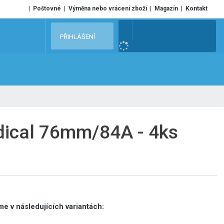
Poštovné
Výměna nebo vrácení zboží
Magazín
Kontakt
V
PŘIHLÁŠENÍ
y
h
l
e
d
a
t
dical 76mm/84A - 4ks
e v následujících variantách: