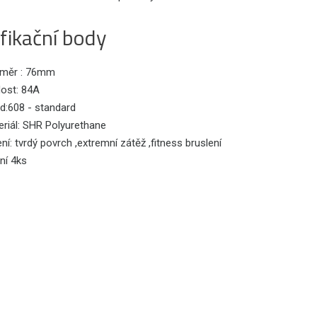
fikační body
měr : 76mm
dost: 84A
d:608 - standard
eriál: SHR Polyurethane
ní: tvrdý povrch ,extremní zátěž ,fitness bruslení
ní 4ks