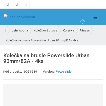
V
☰
y
h
Ú
Letní sporty
Kolečkové brusle
Kolečka
Fitness
l
v
e
Kolečka na brusle Powerslide Urban 90mm/82A - 4ks
o
d
d
n
a
Kolečka na brusle Powerslide Urban
í
t
90mm/82A - 4ks
s
t
Kód produktu:
9051689
Výrobce:
Powerslide
r
a
n
a