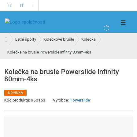
V
☰
y
h
Ú
Letní sporty
Kolečkové brusle
Kolečka
l
v
e
Kolečka na brusle Powerslide Infinity 80mm-4ks
o
d
d
n
a
Kolečka na brusle Powerslide Infinity
í
t
80mm-4ks
s
t
r
NOVINKA
a
Kód produktu:
950163
Výrobce:
Powerslide
n
a