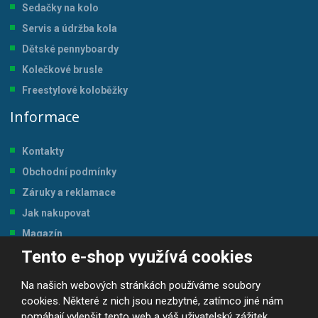
Sedačky na kolo
Servis a údržba kol
a
Dětské pennyboardy
Kolečkové brusle
Freestylové koloběžky
Informace
Kontakty
Obchodní podmínky
Záruky a reklamace
Jak nakupovat
Magazín
Tento e-shop využívá cookies
Tabulka velikostí
Na našich webových stránkách používáme soubory
cookies. Některé z nich jsou nezbytné, zatímco jiné nám
pomáhají vylepšit tento web a váš uživatelský zážitek.