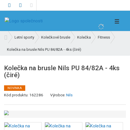
V
☰
y
h
Ú
Letní sporty
Kolečkové brusle
Kolečka
Fitness
l
v
e
Kolečka na brusle Nils PU 84/82A - 4ks (čiré)
o
d
d
n
a
Kolečka na brusle Nils PU 84/82A - 4ks
í
t
(čiré)
s
t
r
NOVINKA
K
a
Kód produktu:
162286
Výrobce:
Nils
ó
n
d
a
v
ý
r