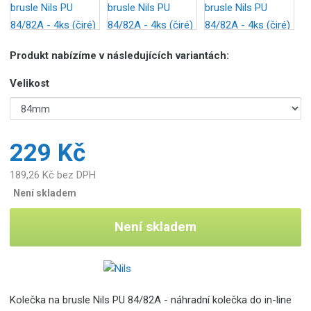
o
b
c
e
Produkt nabízíme v následujících variantách:
:
Velikost
5
9
0
7
6
229 Kč
9
5
189,26 Kč bez DPH
5
Není skladem
1
5
Není skladem
8
5
5
Kolečka na brusle Nils PU 84/82A - náhradní kolečka do in-line