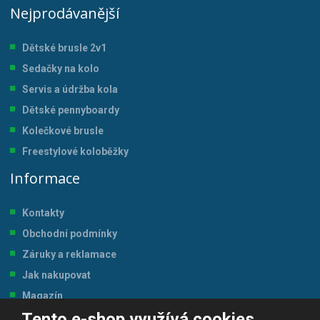
Nejprodávanější
Dětské brusle 2v1
Sedačky na kolo
Servis a údržba kol
a
Dětské pennyboardy
Kolečkové brusle
Freestylové koloběžky
Informace
Kontakty
Obchodní podmínky
Záruky a reklamace
Jak nakupovat
Magazín
Tento e-shop využívá cookies
Tabulka velikostí