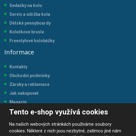
Sedačky na kolo
Servis a údržba kol
a
Dětské pennyboardy
Kolečkové brusle
Freestylové koloběžky
Informace
Kontakty
Obchodní podmínky
Záruky a reklamace
Jak nakupovat
Magazín
Tento e-shop využívá cookies
Tabulka velikostí
Na našich webových stránkách používáme soubory
cookies. Některé z nich jsou nezbytné, zatímco jiné nám