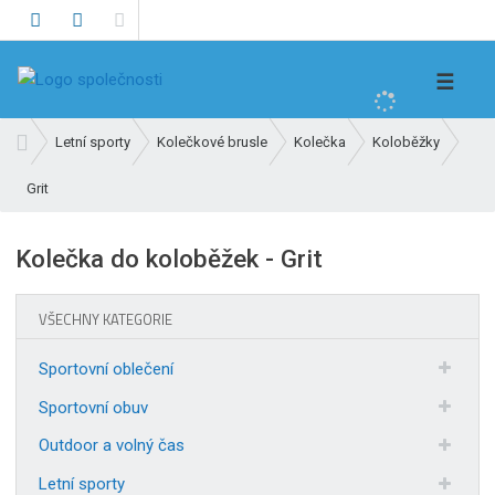
V
☰
y
h
Ú
Letní sporty
Kolečkové brusle
Kolečka
Koloběžky
l
v
e
Grit
o
d
d
n
a
Kolečka do koloběžek - Grit
í
t
s
t
VŠECHNY KATEGORIE
r
a
Sportovní oblečení
n
Sportovní obuv
a
Outdoor a volný čas
Letní sporty