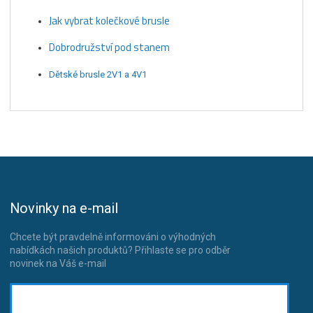
Jak vybrat kolečkové brusle
Dobrodružství pod stanem
Dětské brusle 2V1 a 4V1
Novinky na e-mail
Chcete být pravdelně informováni o výhodných
nabídkách našich produktů? Přihlaste se pro odběr
novinek na Váš e-mail