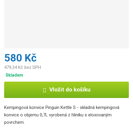
c
e
:
8
5
9
2
6
3
580 Kč
8
6
479,34 Kč bez DPH
0
Skladem
6
0
Vložit do košíku
0
3
Kempingová konvice Pinguin Kettle S - skladná kempingová
konvice o objemu 0,7L vyrobená z hliníku s eloxovaným
povrchem.