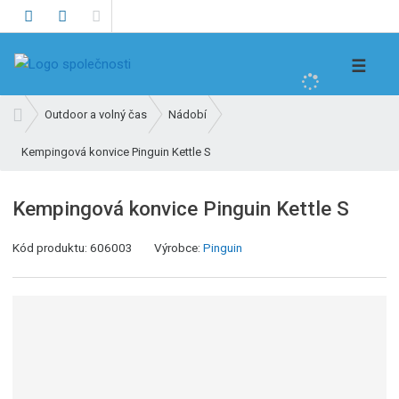
V
☰
y
h
Ú
Outdoor a volný čas
Nádobí
l
v
e
Kempingová konvice Pinguin Kettle S
o
d
d
n
a
Kempingová konvice Pinguin Kettle S
í
t
s
K
Kód produktu:
606003
Výrobce:
Pinguin
t
ó
r
d
a
v
n
ý
a
r
o
b