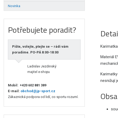
Novinka
Potřebujete poradit?
Detai
Karimatka
Pište, volejte, ptejte se – rádi vám
poradíme. PO-PÁ 8:00-18:00
Materiál 
mechanicko
Ladislav Jezdinský
majitel e-shopu
Karimatky
nesnižují 
Mobil:
+420 602 881 389
E-mail:
obchod@jp-sport.cz
Obsa
Zákaznická podpora od lidí, co sportu rozumí.
souč