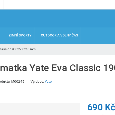
ZIMNÍ SPORTY
OUTDOOR A VOLNÝ ČAS
 Classic 1900x600x10 mm
imatka Yate Eva Classic 
oduktu:
M00245
Výrobce:
Yate
690 K