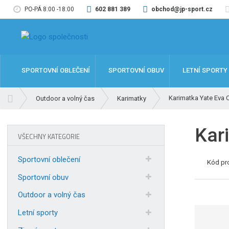
PO-PÁ 8:00 -18:00
602 881 389
obchod@jp-sport.cz
SPORTOVNÍ OBLEČENÍ
SPORTOVNÍ OBUV
LETNÍ SPORTY
Ú
Karimatka Yate Eva
Outdoor a volný čas
Karimatky
v
o
Kar
d
VŠECHNY KATEGORIE
n
í
Sportovní oblečení
Kód pr
s
t
Sportovní obuv
r
Outdoor a volný čas
a
n
Letní sporty
a