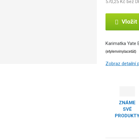
570,25 Kč bez 
Vložit
Karimatka Yate 
(etylenvinylacetát)
Zobraz detailní
ZNÁME
SVÉ
PRODUKT