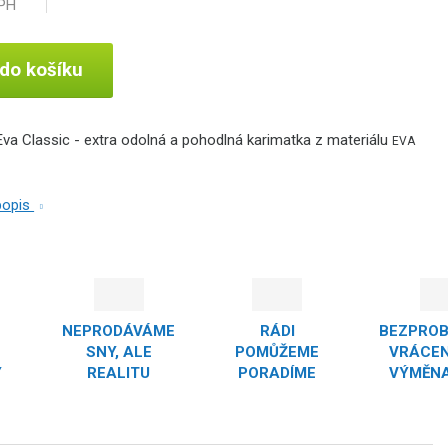
DPH
 do košíku
Eva Classic - extra odolná a pohodlná karimatka z materiálu
EVA
 popis
NEPRODÁVÁME
RÁDI
BEZPRO
SNY, ALE
POMŮŽEME
VRÁCEN
Y
REALITU
PORADÍME
VÝMĚNA