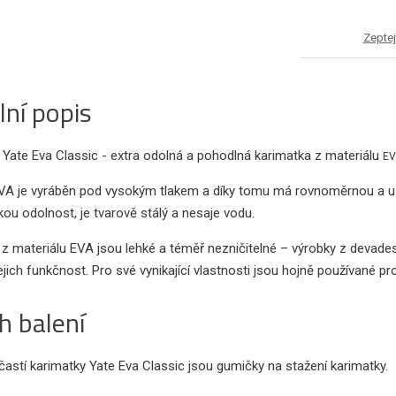
Zeptej
lní popis
 Yate Eva Classic - extra odolná a pohodlná karimatka z materiálu
E
EVA je vyráběn pod vysokým tlakem a díky tomu má rovnoměrnou a u
u odolnost, je tvarově stálý a nesaje vodu.
 z materiálu EVA jsou lehké a téměř nezničitelné – výrobky z devade
jejich funkčnost. Pro své vynikající vlastnosti jsou hojně používané p
h balení
astí karimatky Yate Eva Classic jsou gumičky na stažení karimatky.