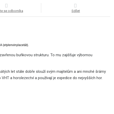
te se odborníka
Sdílet
VA
(etylenvinylacetát).
zavřenou buňkovou strukturu. To mu zajišťuje výbornou
sátých let stále dobře slouží svým majitelům a ani mnohé šrámy
ro VHT a horolezectví a používají je expedice do nejvyšších hor.