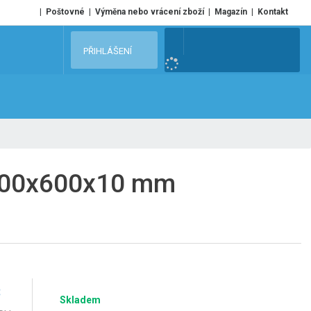
Poštovné
Výměna nebo vrácení zboží
Magazín
Kontakt
V
PŘIHLÁŠENÍ
y
h
l
e
d
a
t
1900x600x10 mm
č
Skladem