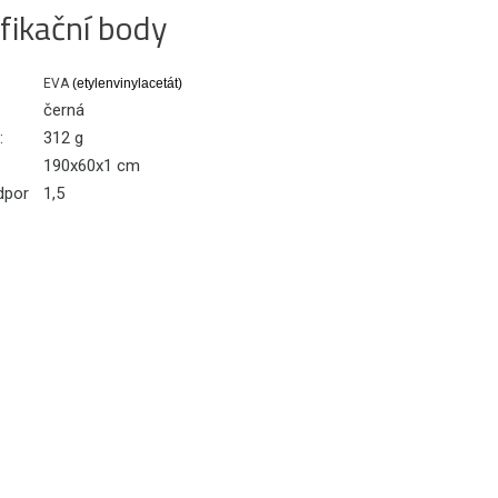
fikační body
EVA
(etylenvinylacetát)
černá
:
312 g
190x60x1 cm
dpor
1,5