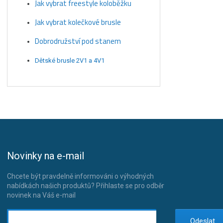
Jak vybrat freestyle koloběžku
Jak vybrat kolečkové brusle
Dobrodružství pod stanem
Dětské brusle 2V1 a 4V1
Novinky na e-mail
Chcete být pravdelně informováni o výhodných
nabídkách našich produktů? Přihlaste se pro odběr
novinek na Váš e-mail
Odeslat