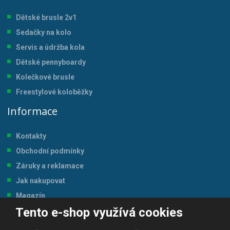
Dětské brusle 2v1
Sedačky na kolo
Servis a údržba kol
a
Dětské pennyboardy
Kolečkové brusle
Freestylové koloběžky
Informace
Kontakty
Obchodní podmínky
Záruky a reklamace
Jak nakupovat
Magazín
Tento e-shop využívá cookies
Tabulka velikostí