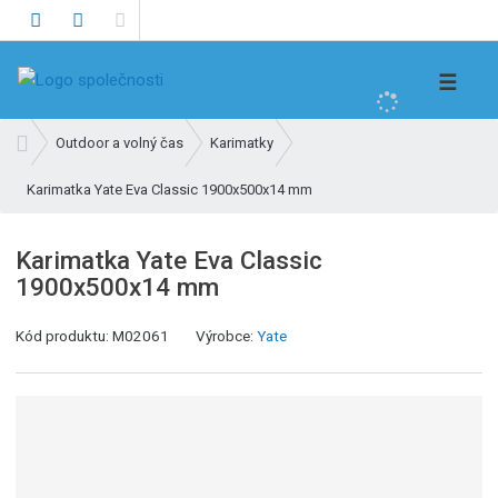
V
☰
y
h
Ú
Outdoor a volný čas
Karimatky
l
v
e
Karimatka Yate Eva Classic 1900x500x14 mm
o
d
d
n
a
Karimatka Yate Eva Classic
í
t
1900x500x14 mm
s
t
Kód produktu:
M02061
Výrobce:
Yate
r
a
n
a