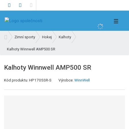
V
☰
y
h
Ú
Zimní sporty
Hokej
Kalhoty
l
v
e
Kalhoty Winnwell AMP500 SR
o
d
d
n
a
Kalhoty Winnwell AMP500 SR
í
t
s
Kód produktu:
HP1705SR-S
Výrobce:
WinnWell
t
r
a
n
a