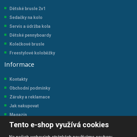
Dětské brusle 2v1
Sedačky na kolo
Servis a údržba kol
a
Dětské pennyboardy
Kolečkové brusle
Freestylové koloběžky
Informace
Kontakty
Obchodní podmínky
Záruky a reklamace
Jak nakupovat
Magazín
Tento e-shop využívá cookies
Tabulka velikostí