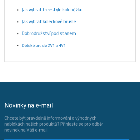
Jak vybrat freestyle koloběžku
Jak vybrat kolečkové brusle
Dobrodružství pod stanem
Dětské brusle 2V1 a 4V1
Novinky na e-mail
Chcete být pravdelně informováni o výhodných
nabídkách našich produktů? Přihlaste se pro odběr
novinek na Váš e-mail