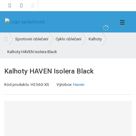
V
☰
y
h
Ú
Sportovní oblečení
Cyklo oblečení
Kalhoty
l
v
e
Kalhoty HAVEN Isolera Black
o
d
d
n
a
Kalhoty HAVEN Isolera Black
í
t
s
Kód produktu:
H2560-XS
Výrobce:
Haven
t
r
a
n
a