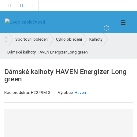
V
☰
y
h
Ú
Sportovní oblečení
Cyklo oblečení
Kalhoty
l
v
e
Dámské kalhoty HAVEN Energizer Long green
o
d
d
n
a
Dámské kalhoty HAVEN Energizer Long
í
t
green
s
t
Kód produktu:
H2249M-S
Výrobce:
Haven
r
a
n
a