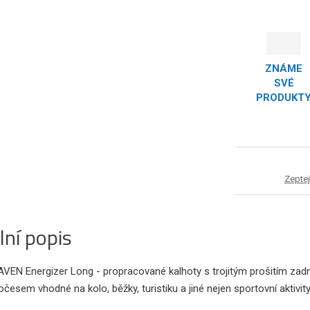
ZNÁME
SVÉ
PRODUKT
Zeptej
lní popis
AVEN Energizer Long - propracované kalhoty s trojitým prošitím zad
očesem vhodné na kolo, běžky, turistiku a jiné nejen sportovní aktivity