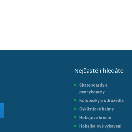
Nejčastěji hledáte
Skateboardy a
pennyboardy
Koloběžky a odrážedla
Cyklistické helmy
Hokejové brusle
Hokejbalové vybavení