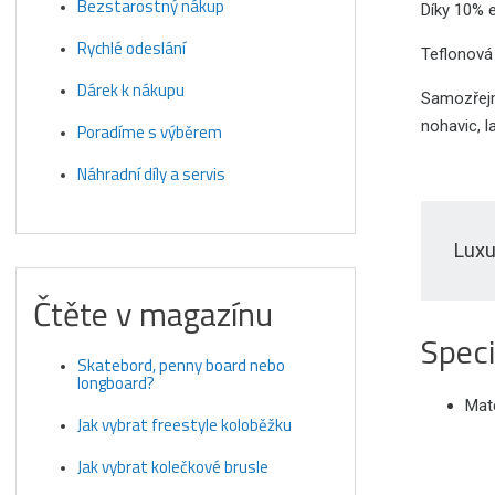
Bezstarostný nákup
Díky 10% e
Rychlé odeslání
Teflonová
Dárek k nákupu
Samozřejmo
nohavic, l
Poradíme s výběrem
Náhradní díly a servis
Luxu
Čtěte v magazínu
Speci
Skatebord, penny board nebo
longboard?
Mate
Jak vybrat freestyle koloběžku
Jak vybrat kolečkové brusle