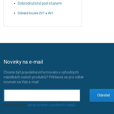
Dobrodružství pod stanem
Dětské brusle 2V1 a 4V1
Novinky na e-mail
Chcete být pravdelně informováni o výhodných
nabídkách našich produktů? Přihlaste se pro odběr
novinek na Váš e-mail
Odeslat
Souhlasím se
zpracováním osobních údajů
.