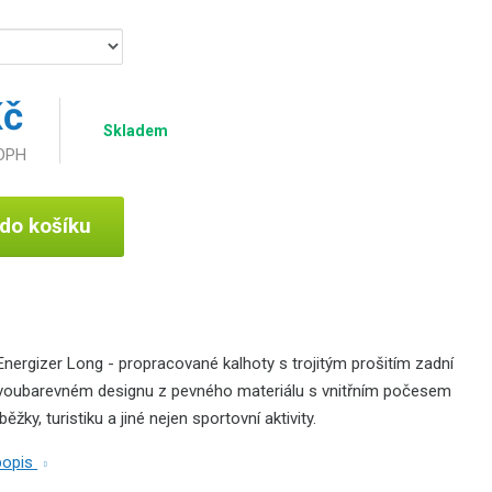
Kč
Skladem
 DPH
 do košíku
nergizer Long - propracované kalhoty s trojitým prošitím zadní
dvoubarevném designu z pevného materiálu s vnitřním počesem
ěžky, turistiku a jiné nejen sportovní aktivity.
 popis