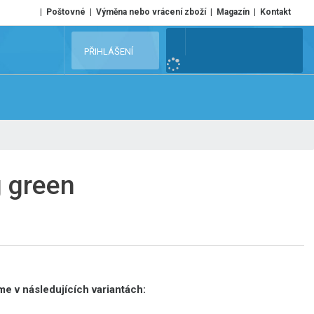
Poštovné
Výměna nebo vrácení zboží
Magazín
Kontakt
V
PŘIHLÁŠENÍ
y
h
l
e
d
a
t
 green
e v následujících variantách: