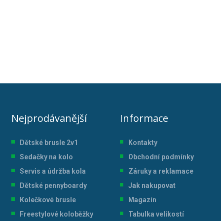
Nejprodávanější
Informace
Dětské brusle 2v1
Kontakty
Sedačky na kolo
Obchodní podmínky
Servis a údržba kol
a
Záruky a reklamace
Dětské pennyboardy
Jak nakupovat
Kolečkové brusle
Magazín
Freestylové koloběžky
Tabulka velikostí