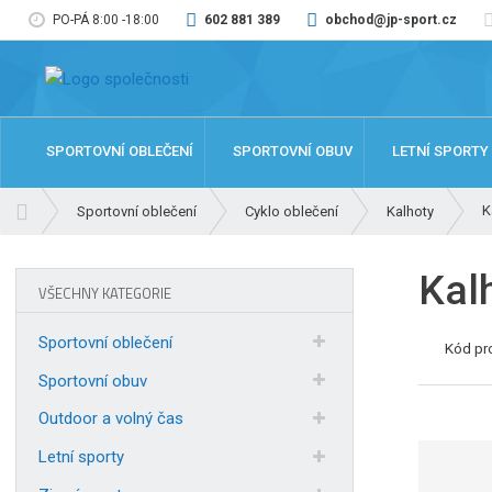
PO-PÁ 8:00 -18:00
602 881 389
obchod@jp-sport.cz
SPORTOVNÍ OBLEČENÍ
SPORTOVNÍ OBUV
LETNÍ SPORTY
Ú
K
Sportovní oblečení
Cyklo oblečení
Kalhoty
v
o
Kal
d
VŠECHNY KATEGORIE
n
í
Sportovní oblečení
Kód pr
s
t
Sportovní obuv
r
Outdoor a volný čas
a
n
Letní sporty
a