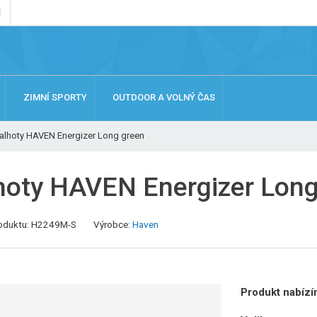
ZIMNÍ SPORTY
OUTDOOR A VOLNÝ ČAS
alhoty HAVEN Energizer Long green
hoty HAVEN Energizer Long
oduktu:
H2249M-S
Výrobce:
Haven
Produkt nabízím