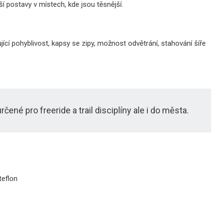
í postavy v místech, kde jsou těsnější.
cí pohyblivost, kapsy se zipy, možnost odvětrání, stahování šíře
né pro freeride a trail disciplíny ale i do města.
teflon