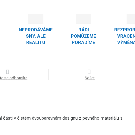
NEPRODÁVÁME
RÁDI
BEZPRO
SNY, ALE
POMŮŽEME
VRÁCEN
Y
REALITU
PORADÍME
VÝMĚNA
te se odborníka
Sdílet
ní části v čistém dvoubarevném designu z pevného materiálu s
.