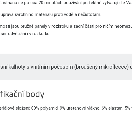
lasthanu se po cca 20 minutách používání perfektně vytvarují dle Vaš
 úprava svrchního materiálu proti vodě a nečistotám.
stí jsou pružné panely v rozkroku a zadní části pro ničím neomezují
aser odvětrání i v rozkorku.
sní kalhoty s vnitřním počesem (broušený mikrofleece) urče
fikační body
riálové složení: 80% polyamid, 9% uretanové vlákno, 6% elastan, 5% 