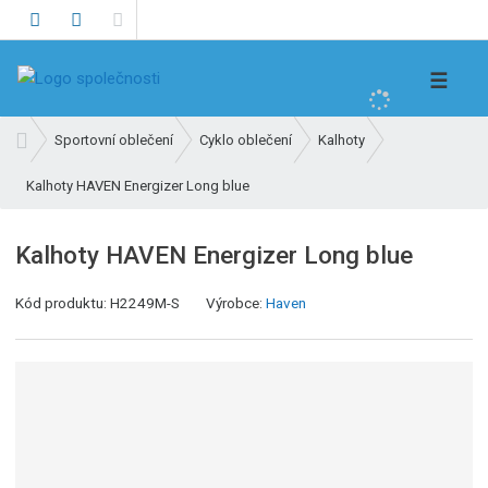
V
☰
y
h
Ú
Sportovní oblečení
Cyklo oblečení
Kalhoty
l
v
e
Kalhoty HAVEN Energizer Long blue
o
d
d
n
a
Kalhoty HAVEN Energizer Long blue
í
t
s
Kód produktu:
H2249M-S
Výrobce:
Haven
t
r
a
n
a