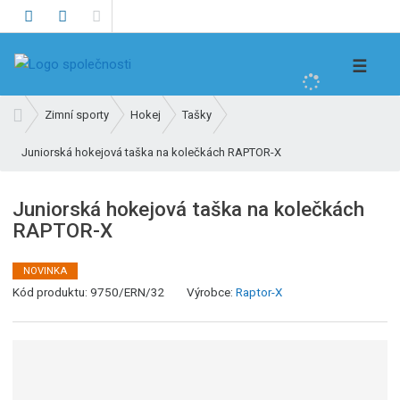
V
☰
y
h
Ú
Zimní sporty
Hokej
Tašky
l
v
e
Juniorská hokejová taška na kolečkách RAPTOR-X
o
d
d
n
a
Juniorská hokejová taška na kolečkách
í
t
RAPTOR-X
s
t
r
NOVINKA
a
Kód produktu:
9750/ERN/32
Výrobce:
Raptor-X
n
a