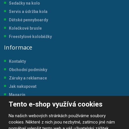
Sedačky na kolo
Servis a údržba kol
a
Dětské pennyboardy
Kolečkové brusle
Freestylové koloběžky
Informace
Kontakty
Obchodní podmínky
Záruky a reklamace
Jak nakupovat
Magazín
Tento e-shop využívá cookies
Tabulka velikostí
Na našich webových stránkách používáme soubory
cookies. Některé z nich jsou nezbytné, zatímco jiné nám
pomáhají vylepšit tento web a váš uživatelský zážitek.