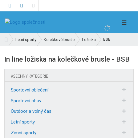
V
☰
y
h
Ú
BSB
Letní sporty
Kolečkové brusle
Ložiska
l
v
e
o
In line ložiska na kolečkové brusle - BSB
d
d
n
a
í
t
VŠECHNY KATEGORIE
s
t
Sportovní oblečení
r
a
Sportovní obuv
n
Outdoor a volný čas
a
Letní sporty
Zimní sporty