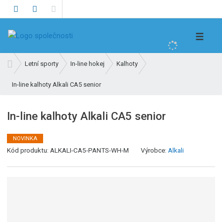
V
☰
y
h
Ú
Letní sporty
In-line hokej
Kalhoty
l
v
e
In-line kalhoty Alkali CA5 senior
o
d
d
n
a
In-line kalhoty Alkali CA5 senior
í
t
s
NOVINKA
t
Kód produktu:
ALKALI-CA5-PANTS-WH-M
Výrobce:
Alkali
r
a
n
a