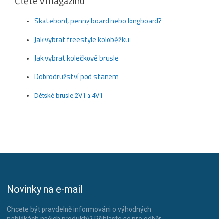
Čtěte v magazínu
Skatebord, penny board nebo longboard?
Jak vybrat freestyle koloběžku
Jak vybrat kolečkové brusle
Dobrodružství pod stanem
Dětské brusle 2V1 a 4V1
Novinky na e-mail
Chcete být pravdelně informováni o výhodných
nabídkách našich produktů? Přihlaste se pro odběr