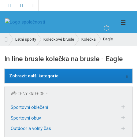
V
☰
y
h
Ú
Eagle
Letní sporty
Kolečkové brusle
Kolečka
l
v
e
o
In line brusle kolečka na brusle - Eagle
d
d
n
a
í
t
Zobrazit další kategorie
s
t
r
VŠECHNY KATEGORIE
a
n
Sportovní oblečení
a
Sportovní obuv
Outdoor a volný čas