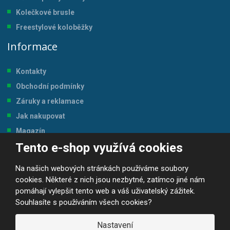
Kolečkové brusle
Freestylové koloběžky
Informace
Kontakty
Obchodní podmínky
Záruky a reklamace
Jak nakupovat
Magazín
Tento e-shop využívá cookies
Tabulka velikostí
Na našich webových stránkách používáme soubory
cookies. Některé z nich jsou nezbytné, zatímco jiné nám
pomáhají vylepšit tento web a váš uživatelský zážitek.
Souhlasíte s používáním všech cookies?
© 2026, JP-SPORT.CZ SPORTOVNÍ POTŘEBY
Prohlášení o přístupnosti
|
Mapa stránek
|
|
GDPR
Nastavení
E