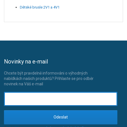
Dětské brusle 2V1 a 4V1
Novinky na e-mail
Chcete být pravdelně informováni o výhodných
nabídkách našich produktů? Přihlaste se pro odběr
novinek na Váš e-mail
Odeslat