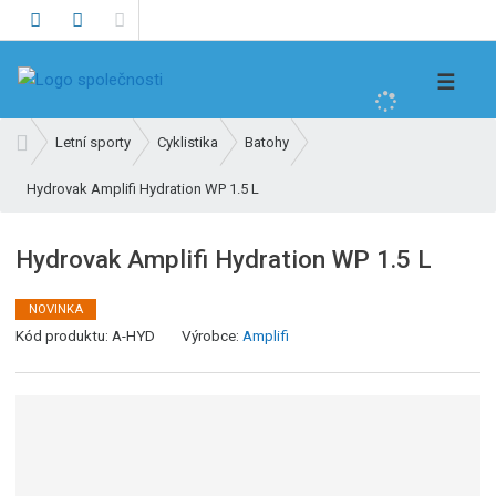
V
☰
y
h
Ú
Letní sporty
Cyklistika
Batohy
l
v
e
Hydrovak Amplifi Hydration WP 1.5 L
o
d
d
n
a
Hydrovak Amplifi Hydration WP 1.5 L
í
t
s
NOVINKA
t
Kód produktu:
A-HYD
Výrobce:
Amplifi
r
a
n
a