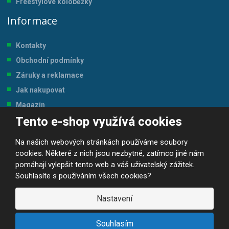
Freestylové koloběžky
Informace
Kontakty
Obchodní podmínky
Záruky a reklamace
Jak nakupovat
Magazín
Tento e-shop využívá cookies
Tabulka velikostí
Na našich webových stránkách používáme soubory
cookies. Některé z nich jsou nezbytné, zatímco jiné nám
pomáhají vylepšit tento web a váš uživatelský zážitek.
Souhlasíte s používáním všech cookies?
© 2026, JP-SPORT.CZ SPORTOVNÍ POTŘEBY
Prohlášení o přístupnosti
|
Mapa stránek
|
|
GDPR
Nastavení
E
B
VYROBILA
R
Á
Souhlasím
N