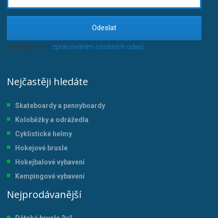
Odeslat
Souhlasím se
zpracováním osobních údajů
.
Nejčastěji hledáte
Skateboardy a pennyboardy
Koloběžky a odrážedla
Cyklistické helmy
Hokejové brusle
Hokejbalové vybavení
Kempingové vybavení
Nejprodávanější
Dětské brusle 2v1