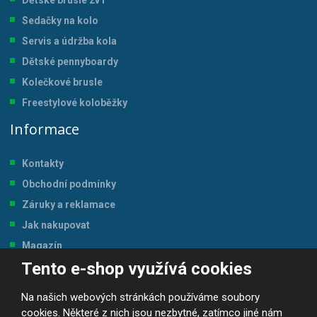
Sedačky na kolo
Servis a údržba kol
a
Dětské pennyboardy
Kolečkové brusle
Freestylové koloběžky
Informace
Kontakty
Obchodní podmínky
Záruky a reklamace
Jak nakupovat
Magazín
Tento e-shop využívá cookies
Tabulka velikostí
Na našich webových stránkách používáme soubory
cookies. Některé z nich jsou nezbytné, zatímco jiné nám