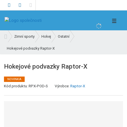
V
☰
y
h
Ú
Zimní sporty
Hokej
Ostatní
l
v
e
Hokejové podvazky Raptor-X
o
d
d
n
a
Hokejové podvazky Raptor-X
í
t
s
NOVINKA
t
Kód produktu:
RPX-POD-S
Výrobce:
Raptor-X
r
a
n
a