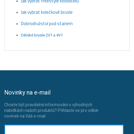
Jak vybrat freestyle koloběžku
Jak vybrat kolečkové brusle
Dobrodružství pod stanem
Dětské brusle 2V1 a 4V1
Novinky na e-mail
Chcete být pravdelně informováni o výhodných
nabídkách našich produktů? Přihlaste se pro odběr
novinek na Váš e-mail