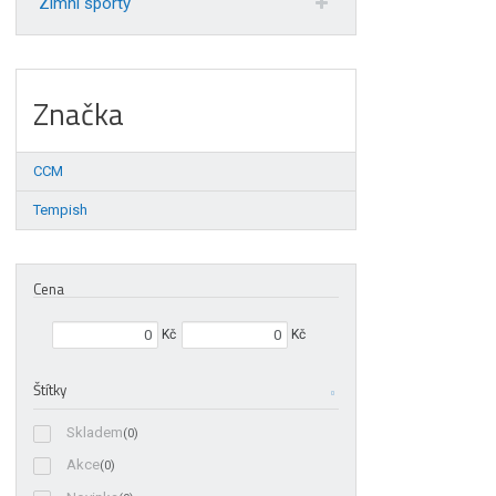
Zimní sporty
Značka
CCM
Tempish
Cena
Min. hodnota
Max. hodnota
Kč
Kč
Štítky
Skladem
(0)
Akce
(0)