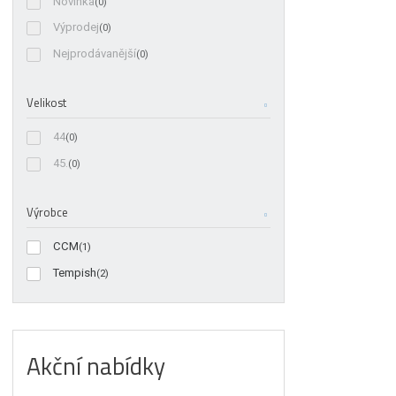
Novinka
(0)
Výprodej
(0)
Nejprodávanější
(0)
Velikost
44
(0)
45.
(0)
Výrobce
CCM
(1)
Tempish
(2)
Akční nabídky