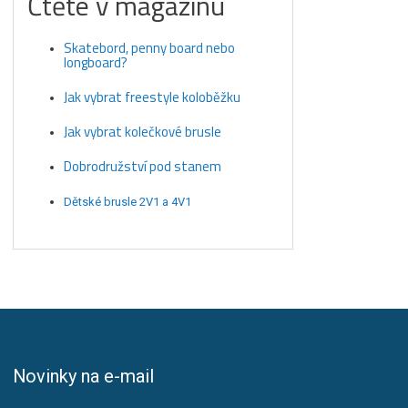
Čtěte v magazínu
Skatebord, penny board nebo
longboard?
Jak vybrat freestyle koloběžku
Jak vybrat kolečkové brusle
Dobrodružství pod stanem
Dětské brusle 2V1 a 4V1
Novinky na e-mail