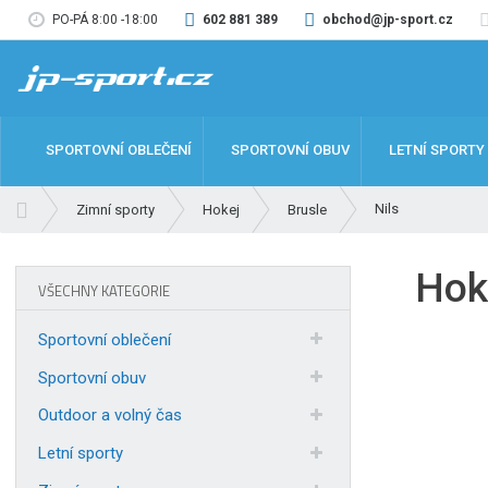
PO-PÁ 8:00 -18:00
602 881 389
obchod@jp-sport.cz
SPORTOVNÍ OBLEČENÍ
SPORTOVNÍ OBUV
LETNÍ SPORTY
Ú
Nils
Zimní sporty
Hokej
Brusle
v
o
Hoke
d
VŠECHNY KATEGORIE
n
í
Sportovní oblečení
s
t
Sportovní obuv
r
Outdoor a volný čas
a
n
Letní sporty
a