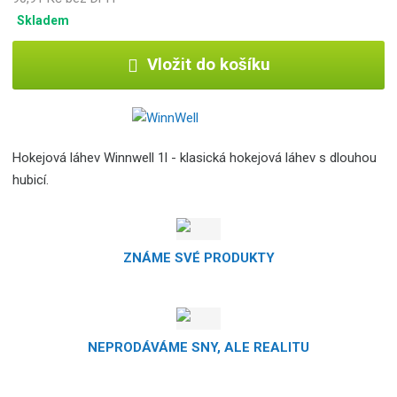
c
Skladem
e
:
Vložit do košíku
1
7
0
0
0
Hokejová láhev Winnwell 1l - klasická hokejová láhev s dlouhou
0
hubicí.
0
0
3
2
ZNÁME SVÉ PRODUKTY
4
5
0
NEPRODÁVÁME SNY, ALE REALITU