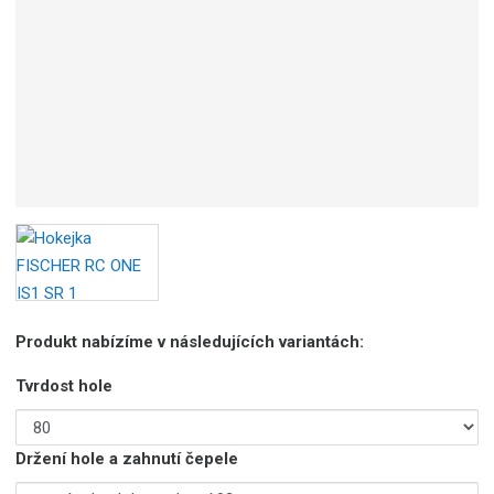
b
c
e
:
9
0
0
2
9
7
2
9
6
7
Produkt nabízíme v následujících variantách:
2
2
Tvrdost hole
1
Držení hole a zahnutí čepele