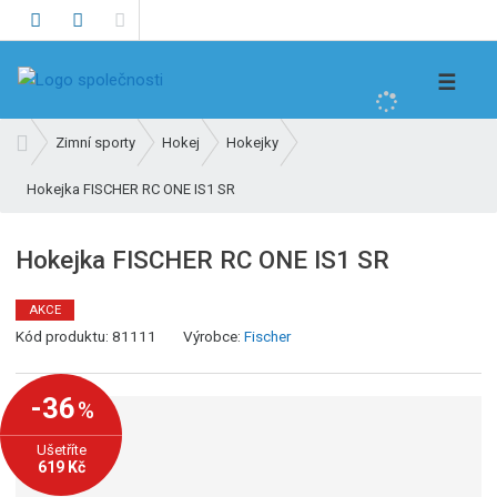
V
☰
y
h
Ú
Zimní sporty
Hokej
Hokejky
l
v
e
Hokejka FISCHER RC ONE IS1 SR
o
d
d
n
a
Hokejka FISCHER RC ONE IS1 SR
í
t
s
AKCE
t
K
Kód produktu:
81111
Výrobce:
Fischer
r
ó
a
d
n
-36
%
v
a
ý
Ušetříte
r
619 Kč
o