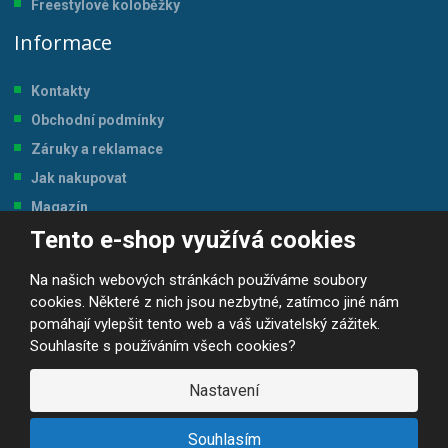
Freestylové koloběžky
Informace
Kontakty
Obchodní podmínky
Záruky a reklamace
Jak nakupovat
Magazín
Tento e-shop využívá cookies
Tabulka velikostí
Na našich webových stránkách používáme soubory
cookies. Některé z nich jsou nezbytné, zatímco jiné nám
pomáhají vylepšit tento web a váš uživatelský zážitek.
Souhlasíte s používáním všech cookies?
© 2026, JP-SPORT.CZ SPORTOVNÍ POTŘEBY
Prohlášení o přístupnosti
|
Mapa stránek
|
|
GDPR
Nastavení
E
B
VYROBILA
R
Á
Souhlasím
N