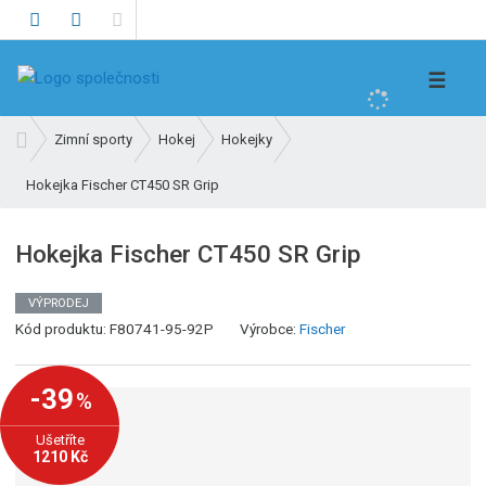
V
☰
y
h
Ú
Zimní sporty
Hokej
Hokejky
l
v
e
Hokejka Fischer CT450 SR Grip
o
d
d
n
a
Hokejka Fischer CT450 SR Grip
í
t
s
VÝPRODEJ
t
Kód produktu:
F80741-95-92P
Výrobce:
Fischer
r
a
n
-39
%
a
Ušetříte
1210 Kč