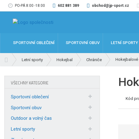
PO-PÁ 8:00 -18:00
602 881 389
obchod@jp-sport.cz
SPORTOVNÍ OBLEČENÍ
SPORTOVNÍ OBUV
LETNÍ SPORTY
Ú
Hokejbalové 
Letní sporty
Hokejbal
Chrániče
v
o
Hok
d
VŠECHNY KATEGORIE
n
í
Sportovní oblečení
Kód pr
s
t
Sportovní obuv
r
Outdoor a volný čas
a
n
Letní sporty
a