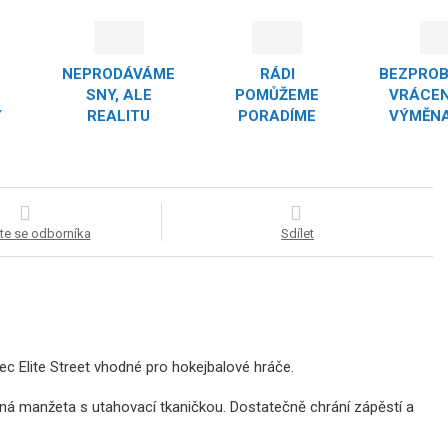
NEPRODÁVÁME
RÁDI
BEZPRO
SNY, ALE
POMŮŽEME
VRÁCEN
Y
REALITU
PORADÍME
VÝMĚNA
te se odborníka
Sdílet
c Elite Street vhodné pro hokejbalové hráče.
bná manžeta s utahovací tkaničkou. Dostatečně chrání zápěstí a