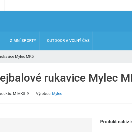
ZIMNÍ SPORTY
OUTDOOR A VOLNÝ ČAS
rukavice Mylec MK5
ejbalové rukavice Mylec 
oduktu:
M-MK5-9
Výrobce:
Mylec
Produkt nabízím