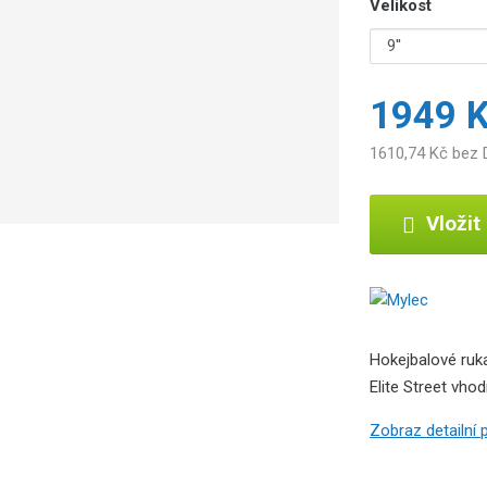
Velikost
1949 
1610,74 Kč bez
Vložit
Hokejbalové ruk
Elite Street vho
Zobraz detailní