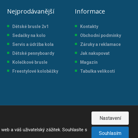
Nejprodávanější
Informace
Dětské brusle 2v1
Kontakty
Sedačky na kolo
Obchodní podmínky
Servis a údržba kol
a
Záruky a reklamace
Dětské pennyboardy
Jak nakupovat
Kolečkové brusle
Magazín
Freestylové koloběžky
Tabulka velikostí
Nastavení
eb a váš uživatelský zážitek. Souhlasíte s
Souhlasím