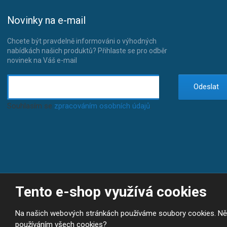
Novinky na e-mail
Chcete být pravdelně informováni o výhodných
nabídkách našich produktů? Přihlaste se pro odběr
novinek na Váš e-mail
Odeslat
Souhlasím se
zpracováním osobních údajů
.
Tento e-shop využívá cookies
© 2026, JP-SPORT.CZ SPORTOVNÍ POTŘEBY
Prohlášení o přístupnosti
|
Mapa stránek
|
|
GDPR
E
Na našich webových stránkách používáme soubory cookies. Někte
B
VYROBILA
R
používáním všech cookies?