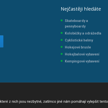
Nejčastěji hledáte
Skateboardy a
pennyboardy
Koloběžky a odrážedla
Cyklistické helmy
Hokejové brusle
Hokejbalové vybavení
Kempingové vybavení
ré z nich jsou nezbytné, zatímco jiné nám pomáhají vylepšit tento w