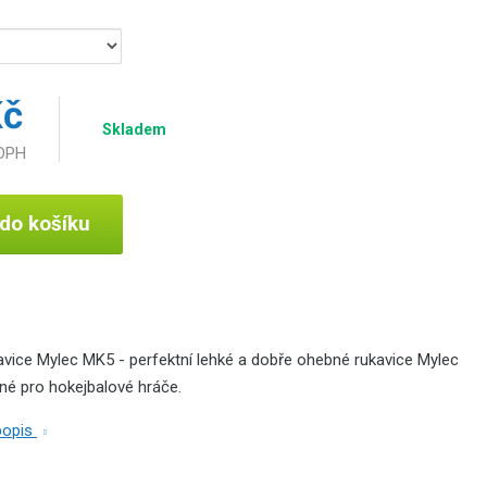
Kč
Skladem
 DPH
 do košíku
avice Mylec MK5 - perfektní lehké a dobře ohebné rukavice Mylec
dné pro hokejbalové hráče.
 popis