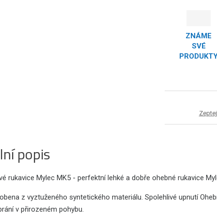
ZNÁME
SVÉ
PRODUKT
Zeptej
lní popis
é rukavice Mylec MK5 - perfektní lehké a dobře ohebné rukavice Myle
yrobena z vyztuženého syntetického materiálu. Spolehlivé upnutí Ohe
brání v přirozeném pohybu.