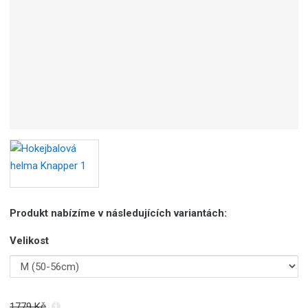
b
c
e
:
0
6
1
3
8
8
5
2
9
3
Produkt nabízíme v následujících variantách:
7
8
Velikost
1779 Kč