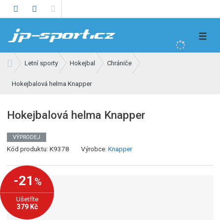
V
☰
y
h
Ú
Letní sporty
Hokejbal
Chrániče
l
v
e
Hokejbalová helma Knapper
o
d
d
n
a
Hokejbalová helma Knapper
í
t
s
VÝPRODEJ
t
K
Kód produktu:
K9378
Výrobce:
Knapper
r
ó
a
d
n
-21
%
v
a
ý
Ušetříte
r
379 Kč
o