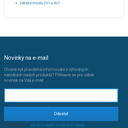
Dětské brusle 2V1 a 4V1
Novinky na e-mail
Chcete být pravdelně informováni o výhodných
nabídkách našich produktů? Přihlaste se pro odběr
novinek na Váš e-mail
Odeslat
Souhlasím se
zpracováním osobních údajů
.