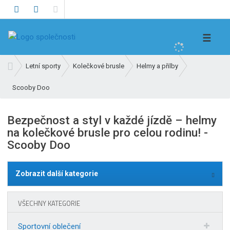
V
☰
y
h
Ú
Letní sporty
Kolečkové brusle
Helmy a přilby
l
v
e
Scooby Doo
o
d
d
n
a
Bezpečnost a styl v každé jízdě – helmy
í
t
na kolečkové brusle pro celou rodinu! -
s
Scooby Doo
t
r
a
Zobrazit další kategorie
n
a
VŠECHNY KATEGORIE
Sportovní oblečení