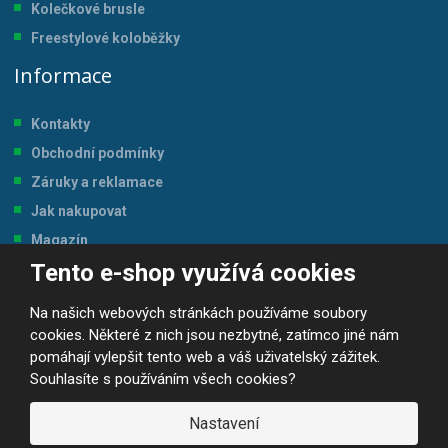
Kolečkové brusle
Freestylové koloběžky
Informace
Kontakty
Obchodní podmínky
Záruky a reklamace
Jak nakupovat
Magazín
Tento e-shop využívá cookies
Tabulka velikostí
Na našich webových stránkách používáme soubory
cookies. Některé z nich jsou nezbytné, zatímco jiné nám
pomáhají vylepšit tento web a váš uživatelský zážitek.
Souhlasíte s používáním všech cookies?
© 2026, JP-SPORT.CZ SPORTOVNÍ POTŘEBY
Prohlášení o přístupnosti
|
Mapa stránek
|
|
GDPR
Nastavení
E
B
VYROBILA