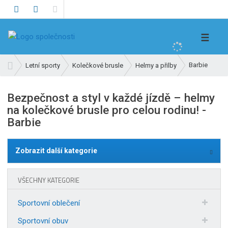
V
☰
y
h
Ú
Barbie
Letní sporty
Kolečkové brusle
Helmy a přilby
l
v
e
o
Bezpečnost a styl v každé jízdě – helmy
d
d
na kolečkové brusle pro celou rodinu! -
n
a
Barbie
í
t
s
t
Zobrazit další kategorie
r
a
n
VŠECHNY KATEGORIE
a
Sportovní oblečení
Sportovní obuv