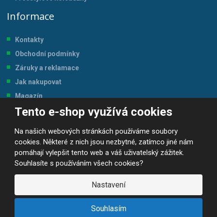
Informace
Kontakty
Obchodní podmínky
Záruky a reklamace
Jak nakupovat
Magazín
Tento e-shop využívá cookies
Tabulka velikostí
Na našich webových stránkách používáme soubory
cookies. Některé z nich jsou nezbytné, zatímco jiné nám
pomáhají vylepšit tento web a váš uživatelský zážitek.
Souhlasíte s používáním všech cookies?
© 2026, JP-SPORT.CZ SPORTOVNÍ POTŘEBY
Prohlášení o přístupnosti
|
Mapa stránek
|
|
GDPR
Nastavení
E
B
VYROBILA
R
Á
Souhlasím
N
A