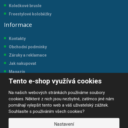
Kolečkové brusle
Freestylové koloběžky
Informace
Kontakty
Obchodní podmínky
Záruky a reklamace
Jak nakupovat
Magazín
Tento e-shop využívá cookies
Tabulka velikostí
Na našich webových stránkách používáme soubory
cookies. Některé z nich jsou nezbytné, zatímco jiné nám
pomáhají vylepšit tento web a váš uživatelský zážitek.
Souhlasíte s používáním všech cookies?
© 2026, JP-SPORT.CZ SPORTOVNÍ POTŘEBY
Prohlášení o přístupnosti
|
Mapa stránek
|
|
GDPR
Nastavení
E