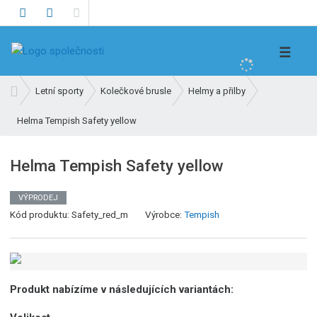
V
☰
y
h
Ú
Letní sporty
Kolečkové brusle
Helmy a přilby
l
v
e
Helma Tempish Safety yellow
o
d
d
n
a
Helma Tempish Safety yellow
í
t
s
VÝPRODEJ
t
Kód produktu:
Safety_red_m
Výrobce:
Tempish
r
a
n
a
Produkt nabízíme v následujících variantách: