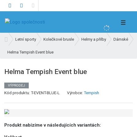
V
☰
y
h
Ú
Letní sporty
Kolečkové brusle
Helmy a přilby
Dámské
l
v
e
Helma Tempish Event blue
o
d
d
n
a
Helma Tempish Event blue
í
t
s
VÝPRODEJ
t
Kód produktu:
T-EVENT-BLUE-L
Výrobce:
Tempish
r
a
n
a
Produkt nabízíme v následujících variantách: