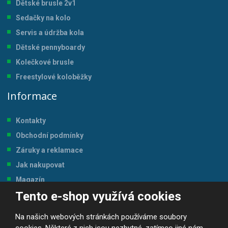
Dětské brusle 2v1
Sedačky na kolo
Servis a údržba kol
a
Dětské pennyboardy
Kolečkové brusle
Freestylové koloběžky
Informace
Kontakty
Obchodní podmínky
Záruky a reklamace
Jak nakupovat
Magazín
Tento e-shop využívá cookies
Tabulka velikostí
Na našich webových stránkách používáme soubory