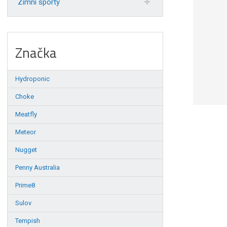
Zimní sporty
Značka
Hydroponic
Choke
Meatfly
Meteor
Nugget
Penny Australia
Prime8
Sulov
Tempish