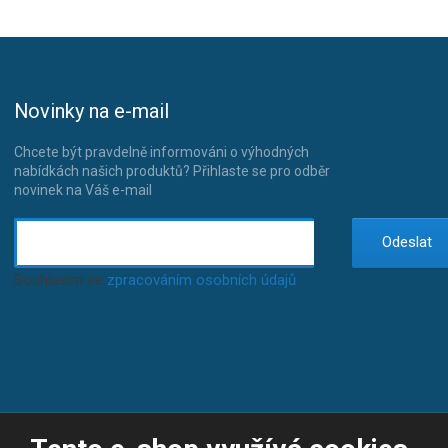
Novinky na e-mail
Chcete být pravdelně informováni o výhodných
nabídkách našich produktů? Přihlaste se pro odběr
novinek na Váš e-mail
Odeslat
Souhlasím se
zpracováním osobních údajů
.
© 2026, JP-SPORT.CZ SPORTOVNÍ POTŘEBY