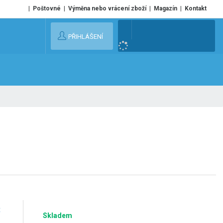
Poštovné
Výměna nebo vrácení zboží
Magazín
Kontakt
V
PŘIHLÁŠENÍ
y
h
l
e
d
a
t
č
Skladem