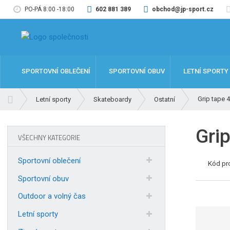
PO-PÁ 8:00 -18:00
602 881 389
obchod@jp-sport.cz
SPORTOVNÍ OBLEČENÍ
SPORTOVNÍ OBUV
LETNÍ SPORTY
Ú
Grip tape 4
Letní sporty
Skateboardy
Ostatní
v
o
Grip
d
VŠECHNY KATEGORIE
n
í
Sportovní oblečení
Kód pr
s
t
Sportovní obuv
r
Outdoor a volný čas
a
n
Letní sporty
a