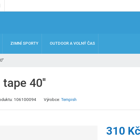
ZIMNÍ SPORTY
OUTDOOR A VOLNÝ ČAS
0''
 tape 40''
oduktu:
106100094
Výrobce:
Tempish
310 K