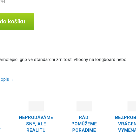
DPH
 do košíku
samolepící grip ve standardní zrnitosti vhodný na longboard nebo
 popis
NEPRODÁVÁME
RÁDI
BEZPRO
SNY, ALE
POMŮŽEME
VRÁCEN
Y
REALITU
PORADÍME
VÝMĚNA