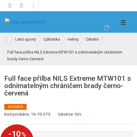
V
☰
y
h
Ú
Letní sporty
Cyklistika
Helmy
Dětské
l
v
e
Full face přilba NILS Extreme MTW101 s odnímatelným chráničem
o
brady černo-červená
d
d
n
a
í
t
Full face přilba NILS Extreme MTW101 s
s
odnímatelným chráničem brady černo-
t
červená
r
a
n
NOVINKA
a
K
Kód produktu:
16-70-375
Výrobce:
Nils
ó
d
-10
%
v