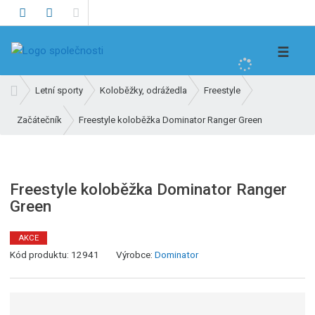
V
☰
y
h
Ú
Letní sporty
Koloběžky, odrážedla
Freestyle
l
v
e
Freestyle koloběžka Dominator Ranger Green
Začátečník
o
d
d
n
a
í
t
s
Freestyle koloběžka Dominator Ranger
t
Green
r
a
AKCE
n
Kód produktu:
12941
Výrobce:
Dominator
a