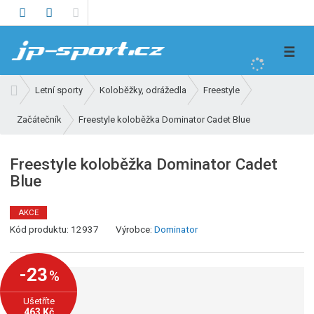
V
☰
y
h
Ú
Letní sporty
Koloběžky, odrážedla
Freestyle
l
v
e
Freestyle koloběžka Dominator Cadet Blue
Začátečník
o
d
d
n
a
Freestyle koloběžka Dominator Cadet
í
t
Blue
s
t
r
AKCE
K
a
Kód produktu:
12937
Výrobce:
Dominator
ó
n
d
a
-23
%
v
ý
Ušetříte
r
463 Kč