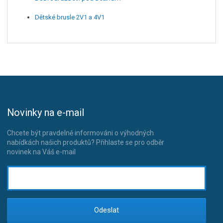
Dětské brusle 2V1 a 4V1
Novinky na e-mail
Chcete být pravdelně informováni o výhodných
nabídkách našich produktů? Přihlaste se pro odběr
novinek na Váš e-mail
Odeslat