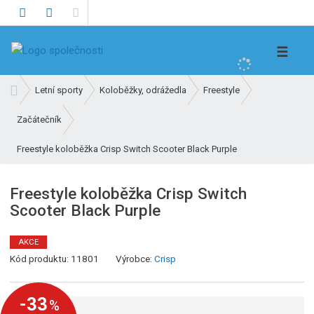
V
☰
y
h
Ú
Letní sporty
Koloběžky, odrážedla
Freestyle
l
v
e
Začátečník
o
d
d
Freestyle koloběžka Crisp Switch Scooter Black Purple
n
a
í
t
s
Freestyle koloběžka Crisp Switch
t
Scooter Black Purple
r
a
AKCE
n
K
Kód produktu:
11801
Výrobce:
Crisp
a
ó
d
-33
%
v