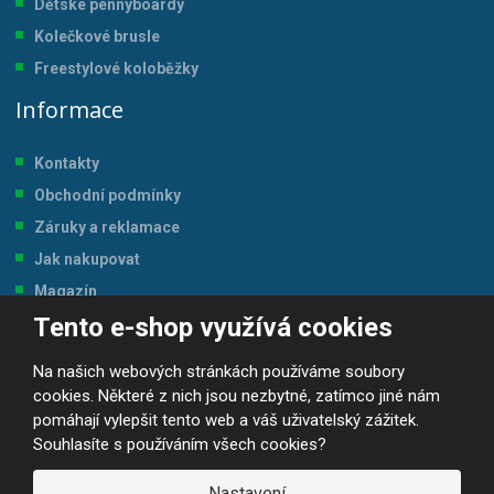
Dětské pennyboardy
Kolečkové brusle
Freestylové koloběžky
Informace
Kontakty
Obchodní podmínky
Záruky a reklamace
Jak nakupovat
Magazín
Tento e-shop využívá cookies
Tabulka velikostí
Na našich webových stránkách používáme soubory
cookies. Některé z nich jsou nezbytné, zatímco jiné nám
pomáhají vylepšit tento web a váš uživatelský zážitek.
Souhlasíte s používáním všech cookies?
© 2026, JP-SPORT.CZ SPORTOVNÍ POTŘEBY
Prohlášení o přístupnosti
|
Mapa stránek
|
|
GDPR
Nastavení