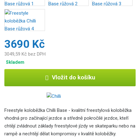
b
c
e
:
4
2
3690 Kč
6
0
3049,59 Kč bez DPH
5
Skladem
5
3
Vložit do košíku
2
4
0
2
8
Freestyle koloběžka Chilli Base - kvalitní freestylová koloběžka
5
vhodná pro začínající jezdce a středně pokročilé jezdce, kteří
chtějí zvládnout základy freestylové jízdy ve skateparku nebo na
rampě a nechtějí dělat kompromisy v kvalitě koloběžky.