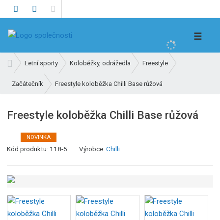
V
☰
y
h
Ú
Letní sporty
Koloběžky, odrážedla
Freestyle
l
v
e
Freestyle koloběžka Chilli Base růžová
Začátečník
o
d
d
n
a
Freestyle koloběžka Chilli Base růžová
í
t
s
NOVINKA
t
K
Kód produktu:
118-5
Výrobce:
Chilli
r
ó
a
d
n
v
a
ý
r
o