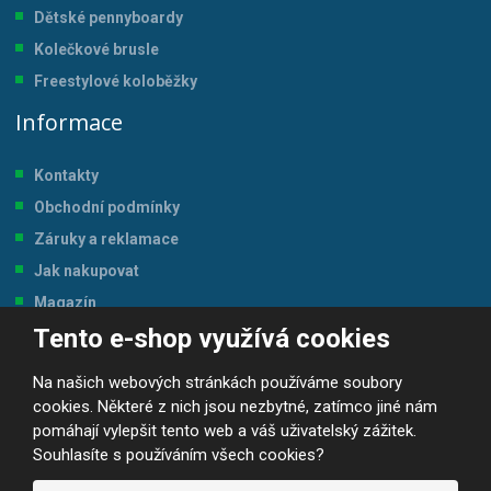
Dětské pennyboardy
Kolečkové brusle
Freestylové koloběžky
Informace
Kontakty
Obchodní podmínky
Záruky a reklamace
Jak nakupovat
Magazín
Tento e-shop využívá cookies
Tabulka velikostí
Na našich webových stránkách používáme soubory
cookies. Některé z nich jsou nezbytné, zatímco jiné nám
pomáhají vylepšit tento web a váš uživatelský zážitek.
Souhlasíte s používáním všech cookies?
© 2026, JP-SPORT.CZ SPORTOVNÍ POTŘEBY
Prohlášení o přístupnosti
|
Mapa stránek
|
|
GDPR