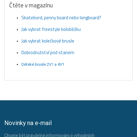
Čtěte v magazínu
Skatebord, penny board nebo longboard?
Jak vybrat freestyle koloběžku
Jak vybrat kolečkové brusle
Dobrodružství pod stanem
Dětské brusle 2V1 a 4V1
Novinky na e-mail
Chcete být pravdelně informováni o výhodných