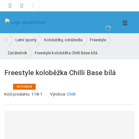
V
☰
y
h
Ú
Letní sporty
Koloběžky, odrážedla
Freestyle
l
v
e
Freestyle koloběžka Chilli Base bílá
Začátečník
o
d
d
n
a
Freestyle koloběžka Chilli Base bílá
í
t
s
NOVINKA
t
K
Kód produktu:
118-1
Výrobce:
Chilli
r
ó
a
d
n
v
a
ý
r
o