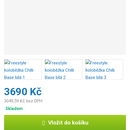
b
c
e
:
4
2
6
0
5
5
3
2
4
0
3690 Kč
2
4
3049,59 Kč bez DPH
7
Skladem
Vložit do košíku